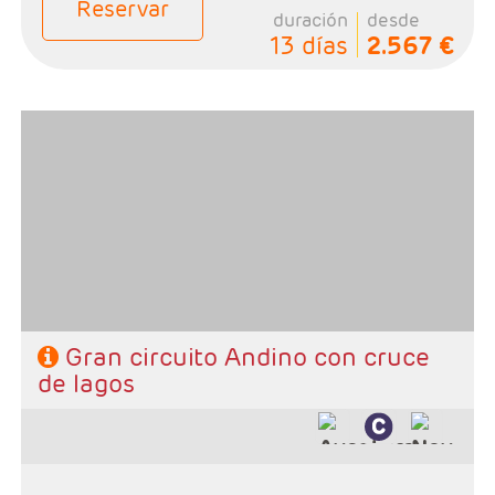
Reservar
duración
desde
13 días
2.567 €
- Salidas: Diarias
- Ruta:Alojamiento de 3 noches Santiago, 1noche
Puerto Varas, 3 noches Bariloche y 3 noches Buenos
Aires
- Categoría hotelera: De libre elección
- Régimen: Según programa
Gran circuito Andino con cruce
de lagos