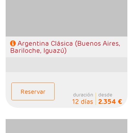
- Categoría hotelera: A elección del cliente.
- Régimen: Alojamiento y desayuno.
Argentina Clásica (Buenos Aires,
Bariloche, Iguazú)
Reservar
duración
desde
12 días
2.354 €
-Salidas: Diarias
- Ruta: 2 noches Iguazú, 3 noches Calafate y 3 noches