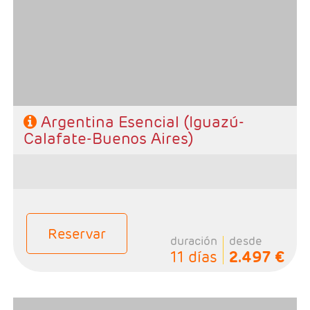
Buenos Aires.
- Categoría hotelera: A elección del cliente
- Régimen: Alojamiento y desayuno.
Argentina Esencial (Iguazú-
Calafate-Buenos Aires)
Reservar
duración
desde
11 días
2.497 €