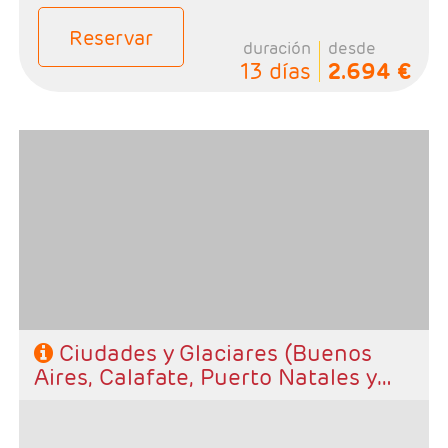
Reservar
duración
desde
13 días
2.694 €
- Salidas: Diarias, excepto Mayo-Septiembre - según
calendaio
- Ruta: 2 noches Buenos Aires, 3 noches El Calafate, 3
noches Puerto Natales y 2 noches Santiago
- Categoría hotelera: A elección del cliente
- Régimen: Alojamiento y desayuno.
Ciudades y Glaciares (Buenos
Aires, Calafate, Puerto Natales y
Santiago)