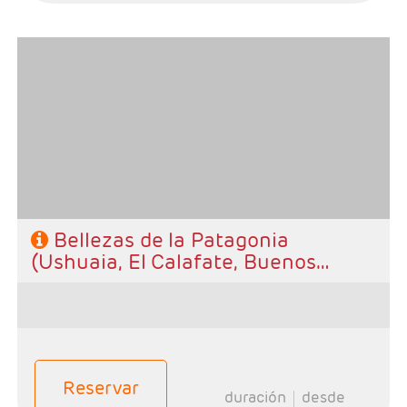
- Salidas: Diarias
- Ruta: 2 noches Ushuaia, 3 noches Calafate, 3 noches
Buenos Aires.
- Categoría hotelera: A elección del cliente.
- Régimen: Alojamiento y desayuno.
Bellezas de la Patagonia
(Ushuaia, El Calafate, Buenos
Aires)
Reservar
duración
desde