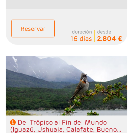
Reservar
duración
desde
16 días
2.804 €
- Salidas: Jueves y Viernes
- Ruta: 2 noches Iguazú, 2 noches Ushuaia, 3 noches
Calafate y 3 noches Buenos Aires.
- Categoría hotelera: A elegir por el cliente.
- Régimen: Alojamiento y desayuno.
Del Trópico al Fin del Mundo
(Iguazú, Ushuaia, Calafate, Buenos