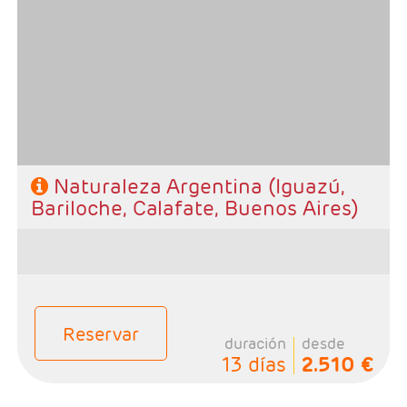
- Salidas: Diarias
- Ruta: 2 noches Iguazú, 2 noches Bariloche, 3 noches
Calafate y 3 noches Buenos Aires.
- Categoría hotelera: A elección del cliente
- Régimen: Alojamiento y desayuno.
Naturaleza Argentina (Iguazú,
Bariloche, Calafate, Buenos Aires)
Reservar
duración
desde
13 días
2.510 €