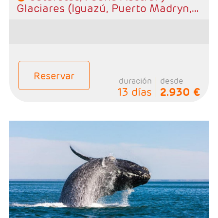
Glaciares (Iguazú, Puerto Madryn,
Calafate, Buenos Aires)
Reservar
duración
desde
13 días
2.930 €
- Salidas: Diarias
- Ruta: 2 noches Iguazú, 2 noches Puerto Madryn, 2
noches Ushuaia, 3 noches El Calafate y 3 noches
Buenos Aires
- Categoría hotelera: A elección del cliente
- Régimen: Alojamiento y desayuno.