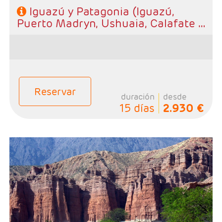
Iguazú y Patagonia (Iguazú,
Puerto Madryn, Ushuaia, Calafate y
Buenos Aires)
Reservar
duración
desde
15 días
2.930 €
- Salidas: Diarias
- Ruta: 3 noches Buenos Aires, 3 noches Salta, 1 noche
Cachi, 1 noche Cafayate y 1 noche Puumamarca
- Categoría hotelera: A elección del cliente.
- Régimen: Alojamiento y desayuno.