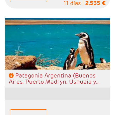
11 días
2.535 €
- Salidas: Diarias
- Ruta: 3 noches Buenos Aires, 2 noches Puerto
Madryn, 2 noches Ushuaia y, 3 noches El Calafate
- Categoría hotelera: A elección del cliente
- Régimen: Alojamiento y desayuno.
Patagonia Argentina (Buenos
Aires, Puerto Madryn, Ushuaia y
Calafate)