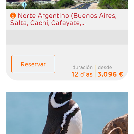
Norte Argentino (Buenos Aires,
Salta, Cachi, Cafayate,
Purmamarca)
Reservar
duración
desde
12 días
3.096 €
- Salidas: Diarias
- Ruta: 2 noches Iguazú, 3 noches Península Valdés, 2
noches Ushuaia, 3 noches Calafate y 3 noches Buenos
Aires.
- Categoría hotelera: A elección del cliente
- Régimen: Alojamiento y desayuno