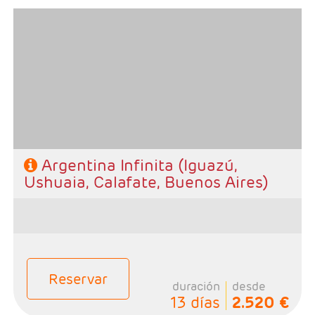
- Salidas: Diarias
- Ruta: 2 noches Iguazú, 2 noches Ushuaia, 3 noches
Calafate y 3 noches Buenos Aires.
- Categoría hotelera: A elección del cliente
- Régimen: Alojamiento y desayuno.
Argentina Infinita (Iguazú,
Ushuaia, Calafate, Buenos Aires)
Reservar
duración
desde
13 días
2.520 €