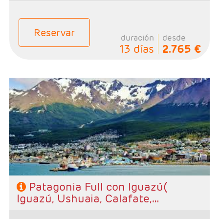
Reservar
duración
desde
13 días
2.765 €
- Salidas: Diarias
- Ruta:2 noches Iguazú, 2 noches Ushuaia, 3 noches El
Calafate, 3 noches Bariloche y 3 noches Buenos Aires
- Categoría hotelera: A elección del cliente
- Régimen: Alojamiento y desayuno.
Patagonia Full con Iguazú(
Iguazú, Ushuaia, Calafate,
Barilochey Buenos Aires)