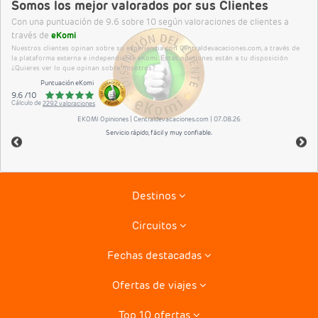
Somos los mejor valorados por sus Clientes
Con una puntuación de 9.6 sobre 10 según valoraciones de clientes a
través de
eKomi
Nuestros clientes opinan sobre su experiencia con Centraldevacaciones.com, a través de
la plataforma externa e independiente eKomi. Estas opiniones están a tu disposición
¿Quieres ver lo que opinan sobre nosotros?
Puntuación eKomi
9.6
/
10
Cálculo de
2292
valoraciones
EKOMI
Opiniones
| Centraldevacaciones.com | 07.08.26
Servicio rápido, fácil y muy confiable.
Destinos
Circuitos
Riviera Maya
Fechas destacadas
Tenerife
Combinados La Habana- Varadero
Lanzarote
Ofertas de viajes
Circuitos por Italia
Ofertas para el verano
Isla Mauricio
Circuitos por Vietnam
Top 10 ofertas
Costa de la Luz, Hoteles