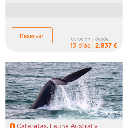
Aires)
Reservar
duración
desde
13 días
2.837 €
- Salidas: Diarias
- Ruta: 2 noches Iguazú, 2 noches Península de Valdés,
3 noches Calafate y 3 noches Buenos Aires.
- Categoría hotelera: A elección del cliente
- Régimen: Alojamiento y desayuno.
Cataratas, Fauna Austral y