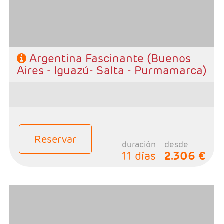
Argentina Fascinante (Buenos
Aires - Iguazú- Salta - Purmamarca)
Reservar
duración
desde
11 días
2.306 €
- Salidas: Diarias
- Ruta: 3 noches Buenos Aires, 3 noches Bariloche y 3
noches Iguazú