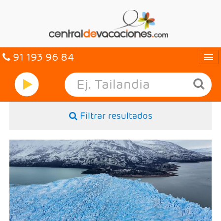
91 193 96 84
Idiomas
Entrar
Filtrar resultados
MULTIDESTINO
VACACIONES
-Salidas: Diarias
HOTELES
- Ruta: 3 noches Buenos Aires, 3 noches Calafate y 2
noches Iguazú.
- Categoría hotelera: A elección del cliente
CARIBE
- Régimen: Alojamiento y desayuno.
OFERTAS