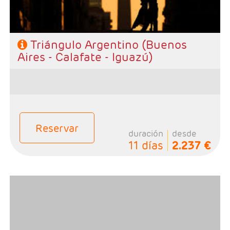
Triángulo Argentino (Buenos
Aires - Calafate - Iguazú)
Reservar
duración
desde
11 días
2.237 €
-Salidas: Diarias
- Ruta: 2 noches Buenos Aires, 2 noches Iguazú, 3
noches Salta y 1 noche Purmamarca
- Categoría hotelera: A elección del cliente
- Régimen: Alojamiento y desayuno.