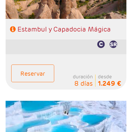
Estambul y Capadocia Mágica
Reservar
duración
desde
8 días
1.249 €
- Salida: Diarias excepto Domingos, según calendario.
- Ruta: 4 noches en Estambul, 2 noches en Capadocia,
1 noche en Pamukkale y 1 noche en Zona de Esmirna.
- Categoría: Primera, Primera Superior, Semilujo y Lujo