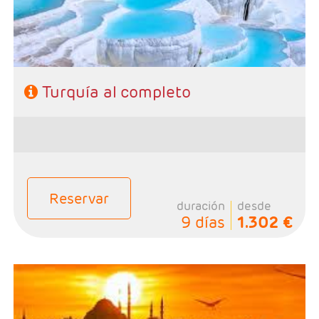
Turquía al completo
Reservar
duración
desde
9 días
1.302 €
- Salidas: Diarias excepto Domingos, según calendario
- Ruta: 4 noches Estambul, 2 noches Capadocia y 1
noche Pamukkale