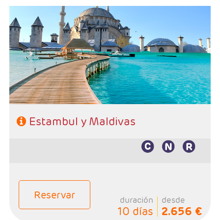
- Salidas: Lunes, martes, miercoles, jueves y sabados
- Ruta: 3 noches Estambul y de libre eleccióm en
Maldivas
- Categoría hotelera: Primera, Primera Superior,
Semilujo y Lujo
- Régimen: Según programa
Estambul y Maldivas
Reservar
duración
desde
10 días
2.656 €