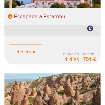
VUELO + HOTEL
PLAYAS
Escapada a Estambul
CRUCEROS
CIRCUITOS
DISNEY
TRIP PLANNER
Reservar
duración
desde
4 días
751 €
- Salidas: Diarias excepto Domingos, según calendario
- Ruta: 4 noches Estambul y 3 noches Capadocia
- Categoría hotelera: Primera, Primera Superior,
Semilujo y Lujo.
- Régimen: 7 desayunos, 3 cenas y 2 Almuerzos