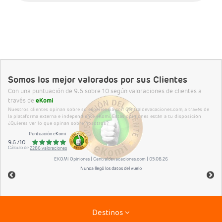
Somos los mejor valorados por sus Clientes
Con una puntuación de 9.6 sobre 10 según valoraciones de clientes a
través de
eKomi
Nuestros clientes opinan sobre su experiencia con Centraldevacaciones.com, a través de
la plataforma externa e independiente eKomi. Estas opiniones están a tu disposición
¿Quieres ver lo que opinan sobre nosotros?
Puntuación eKomi
9.6
/
10
Cálculo de
2286
valoraciones
EKOMI
Opiniones
| Centraldevacaciones.com | 05.08.26
Nunca llegó los datos del vuelo
Destinos