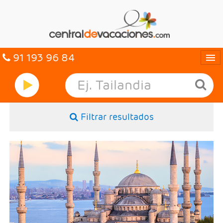
91 193 96 84
Idiomas
Entrar
Filtrar resultados
MULTIDESTINO
VACACIONES
- Salidas: Diarias
HOTELES
- Ruta: 3 noches Estambul (ampliables)
- Categoría hotelera: Primera, Primera Superior,
Semilujo y Lujo
CARIBE
- Régimen: Alojamiento y desayuno
OFERTAS