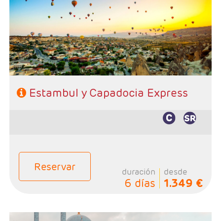
Ruta; 3n Estambul y 2n Capadocia
Régimen: AD Estambul y PC en Cpadocia
Hoteles: Primera, Primera Superior, Semilujo y Lujo
Estambul y Capadocia Express
Reservar
duración
desde
6 días
1.349 €