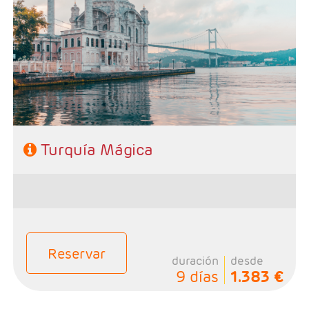
- Salida: Viernes y Sábados
- Ruta: 3 noches en Estambul, 2 noches en Capadocia,
1 noche en Pamukkale, 1 noche en Zona de Esmirna y 1
noche Canakkale
- Categoría: Primera, Primera Superior, Semilujo y Lujo
Turquía Mágica
Reservar
duración
desde
9 días
1.383 €