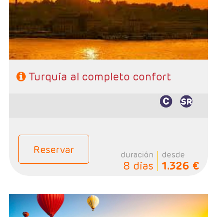
- Categoría hotelera: Primera, Primera Superior,
Semilujo y Lujo.
- Régimen: 8 desayunos, 4 almuerzos y 3 cenas
Turquía al completo confort
Reservar
duración
desde
8 días
1.326 €
Salidas: Martes, Miércoles, Viernes y Sábados, según
calendario