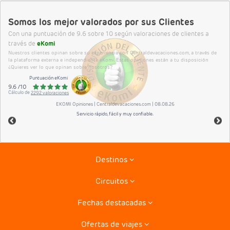
Somos los mejor valorados por sus Clientes
Con una puntuación de 9.6 sobre 10 según valoraciones de clientes a
través de
eKomi
Nuestros clientes opinan sobre su experiencia con Centraldevacaciones.com, a través de
la plataforma externa e independiente eKomi. Estas opiniones están a tu disposición
¿Quieres ver lo que opinan sobre nosotros?
Puntuación eKomi
9.6
/
10
Cálculo de
2292
valoraciones
EKOMI
Opiniones
| Centraldevacaciones.com | 08.08.26
Servicio rápido, fácil y muy confiable.
Destinos
Circuitos
Riviera Maya
Fechas destacadas
Tenerife
Combinados La Habana- Varadero
Lanzarote
Ofertas de viajes
Circuitos por Italia
Ofertas para el verano