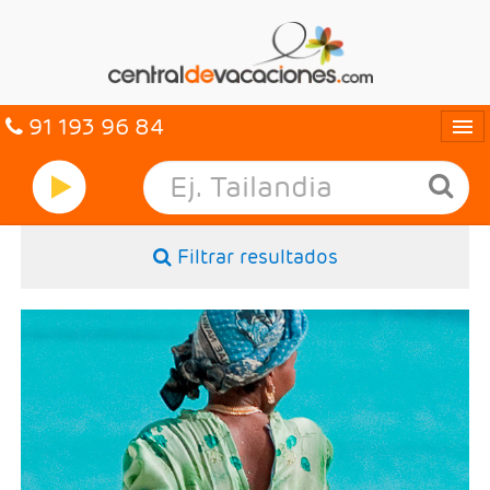
91 193 96 84
Idiomas
Entrar
Filtrar resultados
MULTIDESTINO
VACACIONES
- Duración: Noches a elegir
HOTELES
- Salidas: Diarias
- Ruta: Zanzibar 5 noches (paquete base) o más
- Categoría hotelera: A elección del cliente
CARIBE
- Régimen: A elección del cliente
OFERTAS