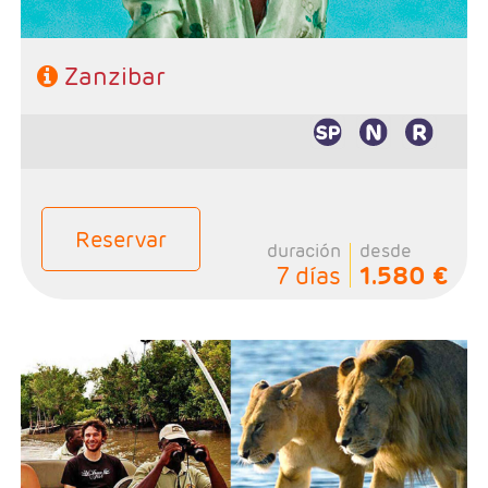
VUELO + HOTEL
PLAYAS
Zanzibar
CRUCEROS
CIRCUITOS
DISNEY
TRIP PLANNER
Reservar
duración
desde
7 días
1.580 €
- Salidas: Diarias
- Ruta: Stone Town 1 noche, Sadani 1 noche y playas de
Zanzibar 3 noches (ampliables)
- Categoría hotelera: A elección del cliente
- Régimen: Pensión completa en safari y de libre
elección en Zanzibar