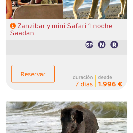
Zanzibar y mini Safari 1 noche
Saadani
Reservar
duración
desde
7 días
1.996 €
- Salidas: Diarias
- Ruta: Stone Town 1 noche, Sadani 2 noche y playas de
Zanzibar 2 noches (ampliables)
- Categoría hotelera: A elección del cliente
- Régimen: Pensión completa en safari y de libre