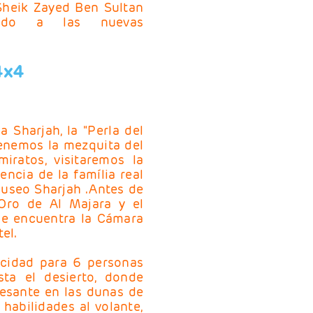
Sheik Zayed Ben Sultan
ado a las nuevas
.
4x4
 Sharjah, la "Perla del
 tenemos la mezquita del
iratos, visitaremos la
encia de la família real
useo Sharjah .Antes de
Oro de Al Majara y el
 se encuentra la Cámara
el.
acidad para 6 personas
ta el desierto, donde
resante en las dunas de
habilidades al volante,