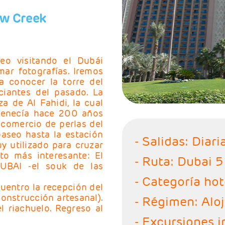
ow Creek
eo visitando el Dubái
ar fotografías. Iremos
a conocer la torre del
ciantes del pasado. La
a de Al Fahidi, la cual
rtenecía hace 200 años
 comercio de perlas del
paseo hasta la estación
- Salidas: Diari
y utilizado para cruzar
to más interesante: El
- Ruta: Dubai 5
UBAI -el souk de las
- Categoría hot
uentro la recepción del
onstrucción artesanal).
- Régimen: Alo
l riachuelo. Regreso al
- Excursiones i