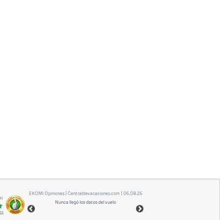
EKOMI
Opiniones
| Centraldevacaciones.com | 06.08.26
mi
Nunca llegó los datos del vuelo
es