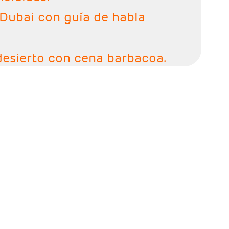
 Dubai con guía de habla
 desierto con cena barbacoa.
día Sharjah con guía de habla
en Dhow Cruise Creek con
idos.
d de Abu Dhabi con guía de
Almuerzo no incluido.
 de Fujairah en regular guía de
Almuerzo no incluido.