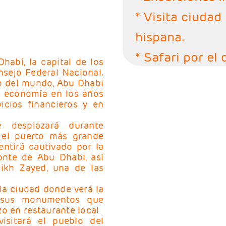
* Visita ciudad
hispana.
* Safari por el
abi, la capital de los
nsejo Federal Nacional.
* Visita medio 
o del mundo, Abu Dhabi
u economía en los años
hispana.
vicios financieros y en
* Cena Buffet 
 desplazará durante
traslados inclu
 el puerto más grande
entirá cautivado por la
* Visita Ciuda
onte de Abu Dhabi, así
ikh Zayed, una de las
habla hispana. 
la ciudad donde verá la
* Visita Ciudad
r sus monumentos que
o en restaurante local
habla hispana. 
isitará el pueblo del