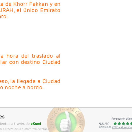
sta de Khorr Fakkan y en
IRAH, el único Emirato
nto.
a hora del traslado al
ular con destino Ciudad
so, la llegada a Ciudad
do noche a bordo.
es
Puntuación eKo
ientes a través de
eKomi
9.6
/
10
Cálculo de
2286
valoracion
, a través de la plataforma externa e