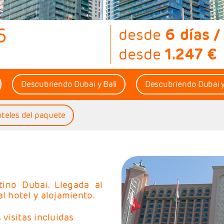
6
desde
6 días /
desde
1.247 €
Descubriendo Dubai y Bali
Descubriendo Dubai y
oteles del paquete
tino Dubai. Llegada al
l hotel y alojamiento.
 visitas incluidas