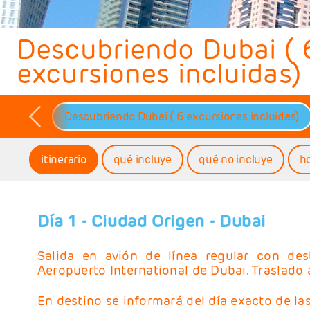
Descubriendo Dubai ( 
excursiones incluidas)
Descubriendo Dubai ( 6 excursiones incluidas)
itinerario
qué incluye
qué no incluye
h
Día 1
- Ciudad Origen - Dubai
Salida en avión de línea regular con des
Aeropuerto International de Dubai. Traslado a
En destino se informará del día exacto de las